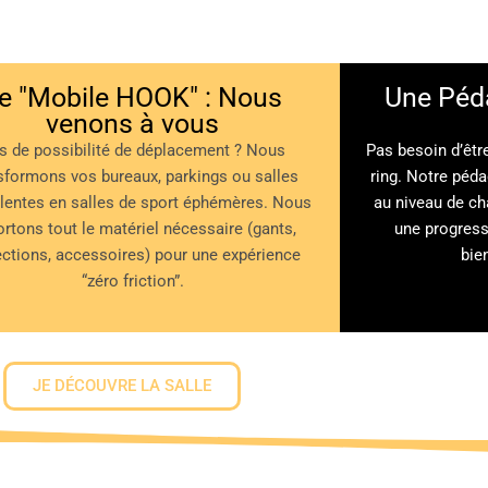
e "Mobile HOOK" : Nous
Une Péda
venons à vous
s de possibilité de déplacement ?
Nous
Pas besoin d’êtr
sformons vos bureaux, parkings ou salles
ring
.
Notre pédag
lentes en salles de sport éphémères
.
Nous
au niveau de ch
rtons tout le matériel nécessaire (gants,
une progres
ections, accessoires) pour une expérience
bie
“zéro friction”
.
JE DÉCOUVRE LA SALLE