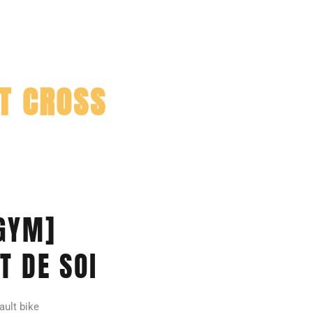
ET CROSS
GYM]
 DE SOI