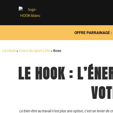
Aller
au
contenu
OFFRE PARRAINAGE :
Le Hook
»
Cours de sport Lille
»
Boxe
LE HOOK : L’ÉNE
VOT
Le bien-être au travail n’est plus une option, c’est un levier de